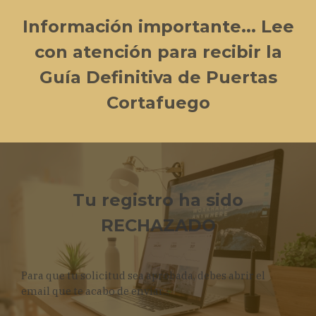
Información importante...
Lee
con atención para recibir la
Guía Definitiva de Puertas
Cortafuego
Tu registro ha sido
RECHAZADO
Para que tu solicitud sea aprobada, debes abrir el
email que te acabo de enviar...